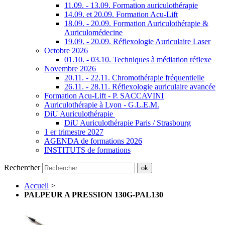
11.09. - 13.09. Formation auriculothérapie
14.09. et 20.09. Formation Acu-Lift
18.09. - 20.09. Formation Auriculothérapie &
Auriculomédecine
19.09. - 20.09. Réflexologie Auriculaire Laser
Octobre 2026
01.10. - 03.10. Techniques à médiation réflexe
Novembre 2026
20.11. - 22.11. Chromothérapie fréquentielle
26.11. - 28.11. Réflexologie auriculaire avancée
Formation Acu-Lift - P. SACCAVINI
Auriculothérapie à Lyon - G.L.E.M.
DiU Auriculothérapie
DiU Auriculothérapie Paris / Strasbourg
1 er trimestre 2027
AGENDA de formations 2026
INSTITUTS de formations
Rechercher
ok
Accueil
>
PALPEUR A PRESSION 130G-PAL130