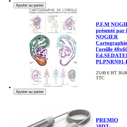
Ajouter au panier
P.F.M NOGI
présenté par 
NOGIER
Cartographie
l'oreille 40x6
Ed.SEDATE
PLPNRN01-
25,00 €
HT
30,0
TTC
Ajouter au panier
PREMIO
20DT-