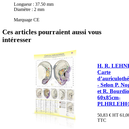
Longueur : 37.50 mm
Diamètre : 2 mm
Marquage CE
Ces articles pourraient aussi vous
intéresser
H. R. LEHN
Carte
d’auriculothé
- Selon P. No
et R. Bourdio
60x85cm-
PLHRLEH0
50,83 €
HT
61,0
TTC