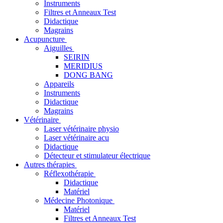
Instruments
Filtres et Anneaux Test
Didactique
Magrains
Acupuncture
Aiguilles
SEIRIN
MERIDIUS
DONG BANG
Appareils
Instruments
Didactique
Magrains
Vétérinaire
Laser vétérinaire physio
Laser vétérinaire acu
Didactique
Détecteur et stimulateur électrique
Autres thérapies
Réflexothérapie
Didactique
Matériel
Médecine Photonique
Matériel
Filtres et Anneaux Test