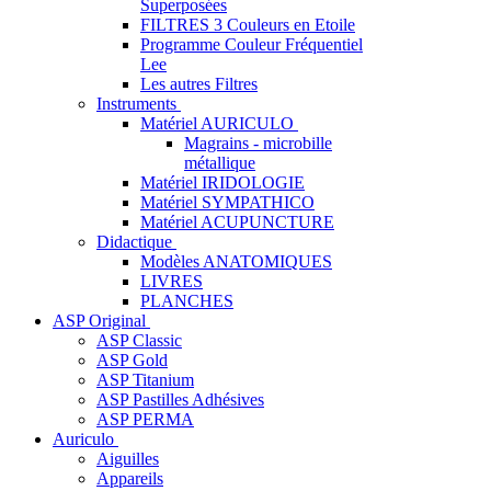
Superposées
FILTRES 3 Couleurs en Etoile
Programme Couleur Fréquentiel
Lee
Les autres Filtres
Instruments
Matériel AURICULO
Magrains - microbille
métallique
Matériel IRIDOLOGIE
Matériel SYMPATHICO
Matériel ACUPUNCTURE
Didactique
Modèles ANATOMIQUES
LIVRES
PLANCHES
ASP Original
ASP Classic
ASP Gold
ASP Titanium
ASP Pastilles Adhésives
ASP PERMA
Auriculo
Aiguilles
Appareils