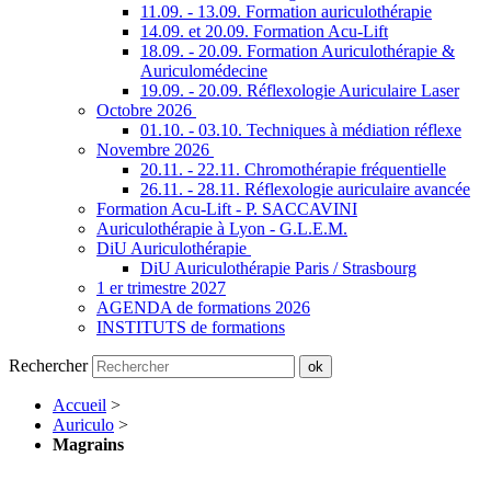
11.09. - 13.09. Formation auriculothérapie
14.09. et 20.09. Formation Acu-Lift
18.09. - 20.09. Formation Auriculothérapie &
Auriculomédecine
19.09. - 20.09. Réflexologie Auriculaire Laser
Octobre 2026
01.10. - 03.10. Techniques à médiation réflexe
Novembre 2026
20.11. - 22.11. Chromothérapie fréquentielle
26.11. - 28.11. Réflexologie auriculaire avancée
Formation Acu-Lift - P. SACCAVINI
Auriculothérapie à Lyon - G.L.E.M.
DiU Auriculothérapie
DiU Auriculothérapie Paris / Strasbourg
1 er trimestre 2027
AGENDA de formations 2026
INSTITUTS de formations
Rechercher
ok
Accueil
>
Auriculo
>
Magrains