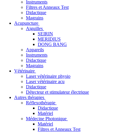
Instruments
Filtres et Anneaux Test
Didactique
Magrains
Acupuncture
Aiguilles
SEIRIN
MERIDIUS
DONG BANG
Appareils
Instruments
Didactique
Magrains
Vétérinaire
Laser vétérinaire physio
Laser vétérinaire acu
Didactique
Détecteur et stimulateur électrique
Autres thérapies
Réflexothérapie
Didactique
Matériel
Médecine Photonique
Matériel
Filtres et Anneaux Test