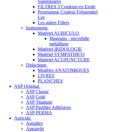
Superposées
FILTRES 3 Couleurs en Etoile
Programme Couleur Fréquentiel
Lee
Les autres Filtres
Instruments
Matériel AURICULO
Magrains - microbille
métallique
Matériel IRIDOLOGIE
Matériel SYMPATHICO
Matériel ACUPUNCTURE
Didactique
Modèles ANATOMIQUES
LIVRES
PLANCHES
ASP Original
ASP Classic
ASP Gold
ASP Titanium
ASP Pastilles Adhésives
ASP PERMA
Auriculo
Aiguilles
Appareils