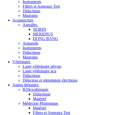
Instruments
Filtres et Anneaux Test
Didactique
Magrains
Acupuncture
Aiguilles
SEIRIN
MERIDIUS
DONG BANG
Appareils
Instruments
Didactique
Magrains
Vétérinaire
Laser vétérinaire physio
Laser vétérinaire acu
Didactique
Détecteur et stimulateur électrique
Autres thérapies
Réflexothérapie
Didactique
Matériel
Médecine Photonique
Matériel
Filtres et Anneaux Test