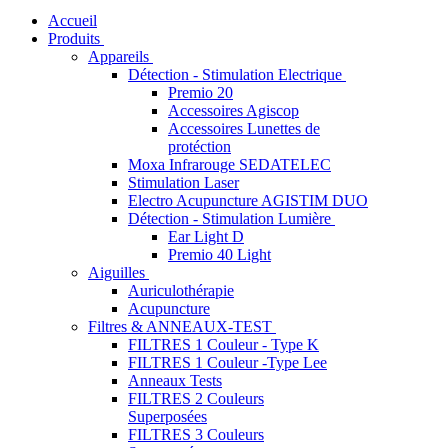
Accueil
Produits
Appareils
Détection - Stimulation Electrique
Premio 20
Accessoires Agiscop
Accessoires Lunettes de
protéction
Moxa Infrarouge SEDATELEC
Stimulation Laser
Electro Acupuncture AGISTIM DUO
Détection - Stimulation Lumière
Ear Light D
Premio 40 Light
Aiguilles
Auriculothérapie
Acupuncture
Filtres & ANNEAUX-TEST
FILTRES 1 Couleur - Type K
FILTRES 1 Couleur -Type Lee
Anneaux Tests
FILTRES 2 Couleurs
Superposées
FILTRES 3 Couleurs