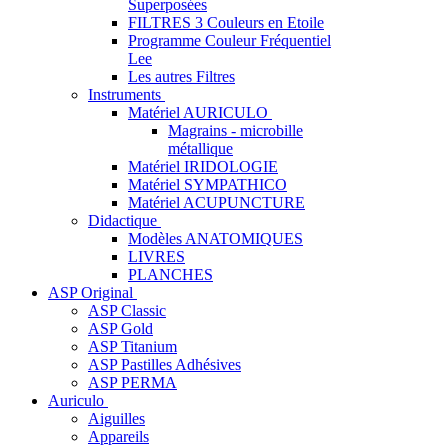
Superposées
FILTRES 3 Couleurs en Etoile
Programme Couleur Fréquentiel
Lee
Les autres Filtres
Instruments
Matériel AURICULO
Magrains - microbille
métallique
Matériel IRIDOLOGIE
Matériel SYMPATHICO
Matériel ACUPUNCTURE
Didactique
Modèles ANATOMIQUES
LIVRES
PLANCHES
ASP Original
ASP Classic
ASP Gold
ASP Titanium
ASP Pastilles Adhésives
ASP PERMA
Auriculo
Aiguilles
Appareils