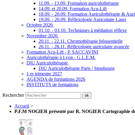
11.09. - 13.09. Formation auriculothérapie
14.09. et 20.09. Formation Acu-Lift
18.09. - 20.09. Formation Auriculothérapie & Aur
19.09. - 20.09. Réflexologie Auriculaire Laser
Octobre 2026
01.10. - 03.10. Techniques à médiation réflexe
Novembre 2026
20.11. - 22.11. Chromothérapie fréquentielle
26.11. - 28.11. Réflexologie auriculaire avancée
Formation Acu-Lift - P. SACCAVINI
Auriculothérapie à Lyon - G.L.E.M.
DiU Auriculothérapie
DiU Auriculothérapie Paris / Strasbourg
1 er trimestre 2027
AGENDA de formations 2026
INSTITUTS de formations
Rechercher
ok
Accueil
>
P.F.M NOGIER présenté par R. NOGIER Cartographie 