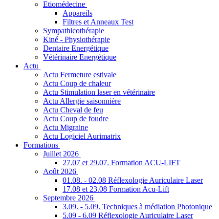
Etiomédecine
Appareils
Filtres et Anneaux Test
Sympathicothérapie
Kiné - Physiothérapie
Dentaire Energétique
Vétérinaire Energétique
Actu
Actu Fermeture estivale
Actu Coup de chaleur
Actu Stimulation laser en vétérinaire
Actu Allergie saisonnière
Actu Cheval de feu
Actu Coup de foudre
Actu Migraine
Actu Logiciel Aurimatrix
Formations
Juillet 2026
27.07 et 29.07. Formation ACU-LIFT
Août 2026
01.08. - 02.08 Réflexologie Auriculaire Laser
17.08 et 23.08 Formation Acu-Lift
Septembre 2026
3.09. - 5.09. Techniques à médiation Photonique
5.09 - 6.09 Réflexologie Auriculaire Laser