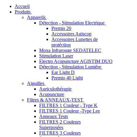
Accueil
Produits
Appareils
Détection - Stimulation Electrique
Premio 20
Accessoires Agiscop
Accessoires Lunettes de
protéction
Moxa Infrarouge SEDATELEC
Stimulation Laser
Electro Acupuncture AGISTIM DUO
Détection - Stimulation Lumière
Ear Light D
Premio 40 Light
Aiguilles
Auriculothérapie
Acupuncture
Filtres & ANNEAUX-TEST
FILTRES 1 Couleur - Type K
FILTRES 1 Couleur -Type Lee
Anneaux Tests
FILTRES 2 Couleurs
Superposées
FILTRES 3 Couleurs