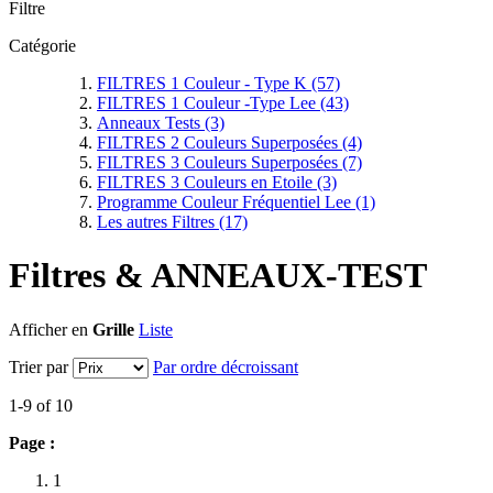
Filtre
Catégorie
FILTRES 1 Couleur - Type K
(57)
FILTRES 1 Couleur -Type Lee
(43)
Anneaux Tests
(3)
FILTRES 2 Couleurs Superposées
(4)
FILTRES 3 Couleurs Superposées
(7)
FILTRES 3 Couleurs en Etoile
(3)
Programme Couleur Fréquentiel Lee
(1)
Les autres Filtres
(17)
Filtres & ANNEAUX-TEST
Afficher en
Grille
Liste
Trier par
Par ordre décroissant
1-9 of 10
Page :
1