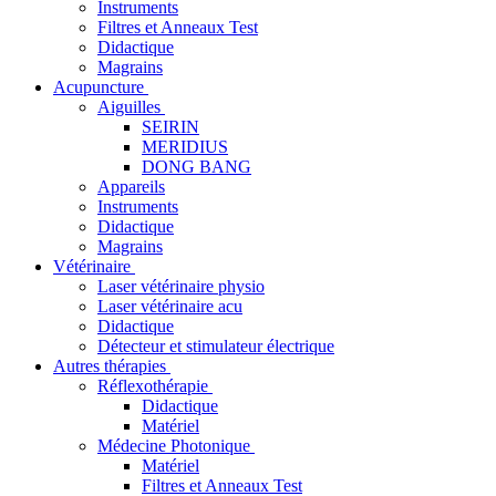
Instruments
Filtres et Anneaux Test
Didactique
Magrains
Acupuncture
Aiguilles
SEIRIN
MERIDIUS
DONG BANG
Appareils
Instruments
Didactique
Magrains
Vétérinaire
Laser vétérinaire physio
Laser vétérinaire acu
Didactique
Détecteur et stimulateur électrique
Autres thérapies
Réflexothérapie
Didactique
Matériel
Médecine Photonique
Matériel
Filtres et Anneaux Test