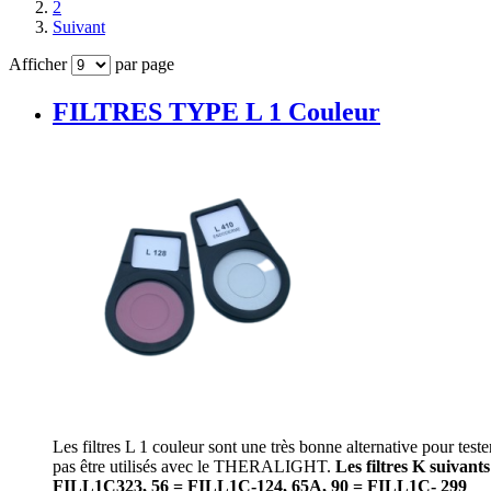
2
Suivant
Afficher
par page
FILTRES TYPE L 1 Couleur
Les filtres L 1 couleur sont une très bonne alternative pour test
pas être utilisés avec le THERALIGHT.
Les filtres K suivan
FILL1C323, 56 = FILL1C-124, 65A, 90 = FILL1C- 299