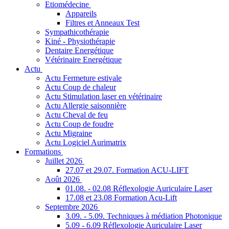
Etiomédecine
Appareils
Filtres et Anneaux Test
Sympathicothérapie
Kiné - Physiothérapie
Dentaire Energétique
Vétérinaire Energétique
Actu
Actu Fermeture estivale
Actu Coup de chaleur
Actu Stimulation laser en vétérinaire
Actu Allergie saisonnière
Actu Cheval de feu
Actu Coup de foudre
Actu Migraine
Actu Logiciel Aurimatrix
Formations
Juillet 2026
27.07 et 29.07. Formation ACU-LIFT
Août 2026
01.08. - 02.08 Réflexologie Auriculaire Laser
17.08 et 23.08 Formation Acu-Lift
Septembre 2026
3.09. - 5.09. Techniques à médiation Photonique
5.09 - 6.09 Réflexologie Auriculaire Laser