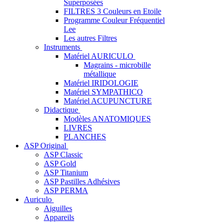
Superposées
FILTRES 3 Couleurs en Etoile
Programme Couleur Fréquentiel
Lee
Les autres Filtres
Instruments
Matériel AURICULO
Magrains - microbille
métallique
Matériel IRIDOLOGIE
Matériel SYMPATHICO
Matériel ACUPUNCTURE
Didactique
Modèles ANATOMIQUES
LIVRES
PLANCHES
ASP Original
ASP Classic
ASP Gold
ASP Titanium
ASP Pastilles Adhésives
ASP PERMA
Auriculo
Aiguilles
Appareils