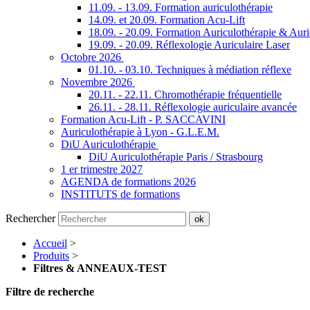
11.09. - 13.09. Formation auriculothérapie
14.09. et 20.09. Formation Acu-Lift
18.09. - 20.09. Formation Auriculothérapie & Aur
19.09. - 20.09. Réflexologie Auriculaire Laser
Octobre 2026
01.10. - 03.10. Techniques à médiation réflexe
Novembre 2026
20.11. - 22.11. Chromothérapie fréquentielle
26.11. - 28.11. Réflexologie auriculaire avancée
Formation Acu-Lift - P. SACCAVINI
Auriculothérapie à Lyon - G.L.E.M.
DiU Auriculothérapie
DiU Auriculothérapie Paris / Strasbourg
1 er trimestre 2027
AGENDA de formations 2026
INSTITUTS de formations
Rechercher
ok
Accueil
>
Produits
>
Filtres & ANNEAUX-TEST
Filtre de recherche