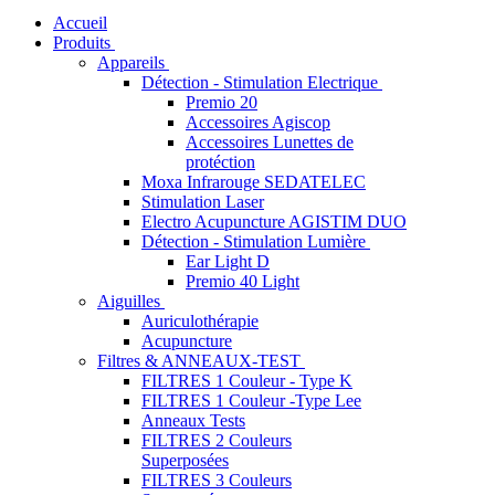
Accueil
Produits
Appareils
Détection - Stimulation Electrique
Premio 20
Accessoires Agiscop
Accessoires Lunettes de
protéction
Moxa Infrarouge SEDATELEC
Stimulation Laser
Electro Acupuncture AGISTIM DUO
Détection - Stimulation Lumière
Ear Light D
Premio 40 Light
Aiguilles
Auriculothérapie
Acupuncture
Filtres & ANNEAUX-TEST
FILTRES 1 Couleur - Type K
FILTRES 1 Couleur -Type Lee
Anneaux Tests
FILTRES 2 Couleurs
Superposées
FILTRES 3 Couleurs