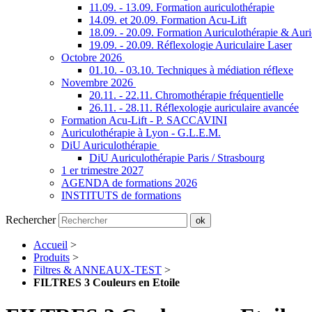
11.09. - 13.09. Formation auriculothérapie
14.09. et 20.09. Formation Acu-Lift
18.09. - 20.09. Formation Auriculothérapie & Aur
19.09. - 20.09. Réflexologie Auriculaire Laser
Octobre 2026
01.10. - 03.10. Techniques à médiation réflexe
Novembre 2026
20.11. - 22.11. Chromothérapie fréquentielle
26.11. - 28.11. Réflexologie auriculaire avancée
Formation Acu-Lift - P. SACCAVINI
Auriculothérapie à Lyon - G.L.E.M.
DiU Auriculothérapie
DiU Auriculothérapie Paris / Strasbourg
1 er trimestre 2027
AGENDA de formations 2026
INSTITUTS de formations
Rechercher
ok
Accueil
>
Produits
>
Filtres & ANNEAUX-TEST
>
FILTRES 3 Couleurs en Etoile