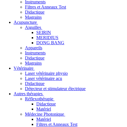
Instruments
Filtres et Anneaux Test
Didactique
Magrains
Acupuncture
Aiguilles
SEIRIN
MERIDIUS
DONG BANG
Appareils
Instruments
Didactique
Magrains
Vétérinaire
Laser vétérinaire physio
Laser vétérinaire acu
Didactique
Détecteur et stimulateur électrique
Autres thérapies
Réflexothérapie
Didactique
Matériel
Médecine Photonique
Matériel
Filtres et Anneaux Test