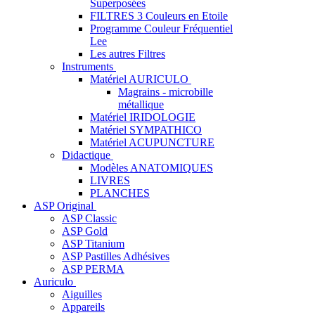
Superposées
FILTRES 3 Couleurs en Etoile
Programme Couleur Fréquentiel
Lee
Les autres Filtres
Instruments
Matériel AURICULO
Magrains - microbille
métallique
Matériel IRIDOLOGIE
Matériel SYMPATHICO
Matériel ACUPUNCTURE
Didactique
Modèles ANATOMIQUES
LIVRES
PLANCHES
ASP Original
ASP Classic
ASP Gold
ASP Titanium
ASP Pastilles Adhésives
ASP PERMA
Auriculo
Aiguilles
Appareils