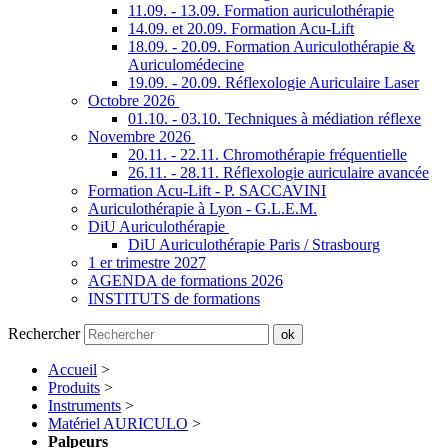
11.09. - 13.09. Formation auriculothérapie
14.09. et 20.09. Formation Acu-Lift
18.09. - 20.09. Formation Auriculothérapie &
Auriculomédecine
19.09. - 20.09. Réflexologie Auriculaire Laser
Octobre 2026
01.10. - 03.10. Techniques à médiation réflexe
Novembre 2026
20.11. - 22.11. Chromothérapie fréquentielle
26.11. - 28.11. Réflexologie auriculaire avancée
Formation Acu-Lift - P. SACCAVINI
Auriculothérapie à Lyon - G.L.E.M.
DiU Auriculothérapie
DiU Auriculothérapie Paris / Strasbourg
1 er trimestre 2027
AGENDA de formations 2026
INSTITUTS de formations
Rechercher
ok
Accueil
>
Produits
>
Instruments
>
Matériel AURICULO
>
Palpeurs