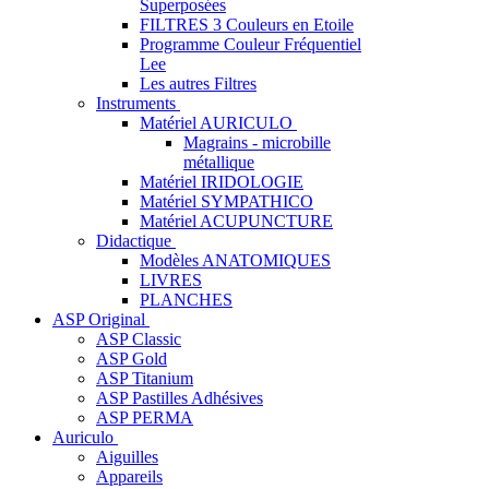
Superposées
FILTRES 3 Couleurs en Etoile
Programme Couleur Fréquentiel
Lee
Les autres Filtres
Instruments
Matériel AURICULO
Magrains - microbille
métallique
Matériel IRIDOLOGIE
Matériel SYMPATHICO
Matériel ACUPUNCTURE
Didactique
Modèles ANATOMIQUES
LIVRES
PLANCHES
ASP Original
ASP Classic
ASP Gold
ASP Titanium
ASP Pastilles Adhésives
ASP PERMA
Auriculo
Aiguilles
Appareils