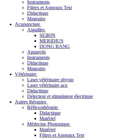
Instruments
Filtres et Anneaux Test
Didactique
Magrains
Acupuncture
Aiguilles
SEIRIN
MERIDIUS
DONG BANG
Appareils
Instruments
Didactique
Magrains
Vétérinaire
Laser vétérinaire physio
Laser vétérinaire acu
Didactique
Détecteur et stimulateur électrique
Autres thérapies
Réflexothérapie
Didactique
Matériel
Médecine Photonique
Matériel
Filtres et Anneaux Test