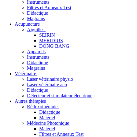
Instruments
Filtres et Anneaux Test
Didactique
Magrains
Acupuncture
Aiguilles
SEIRIN
MERIDIUS
DONG BANG
Appareils
Instruments
Didactique
Magrains
Vétérinaire
Laser vétérinaire physio
Laser vétérinaire acu
Didactique
Détecteur et stimulateur électrique
Autres thérapies
Réflexothérapie
Didactique
Matériel
Médecine Photonique
Matériel
Filtres et Anneaux Test