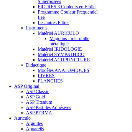
Superposées
FILTRES 3 Couleurs en Etoile
Programme Couleur Fréquentiel
Lee
Les autres Filtres
Instruments
Matériel AURICULO
Magrains - microbille
métallique
Matériel IRIDOLOGIE
Matériel SYMPATHICO
Matériel ACUPUNCTURE
Didactique
Modèles ANATOMIQUES
LIVRES
PLANCHES
ASP Original
ASP Classic
ASP Gold
ASP Titanium
ASP Pastilles Adhésives
ASP PERMA
Auriculo
Aiguilles
Appareils