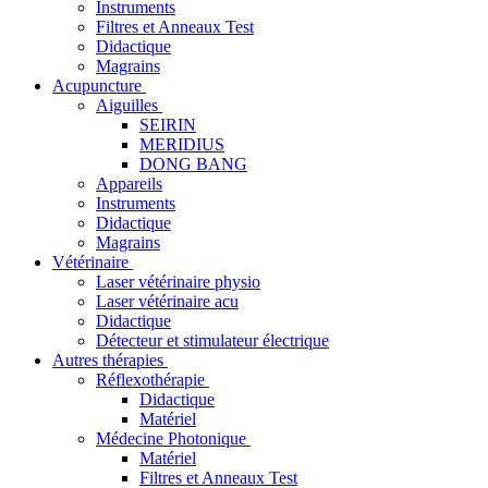
Instruments
Filtres et Anneaux Test
Didactique
Magrains
Acupuncture
Aiguilles
SEIRIN
MERIDIUS
DONG BANG
Appareils
Instruments
Didactique
Magrains
Vétérinaire
Laser vétérinaire physio
Laser vétérinaire acu
Didactique
Détecteur et stimulateur électrique
Autres thérapies
Réflexothérapie
Didactique
Matériel
Médecine Photonique
Matériel
Filtres et Anneaux Test