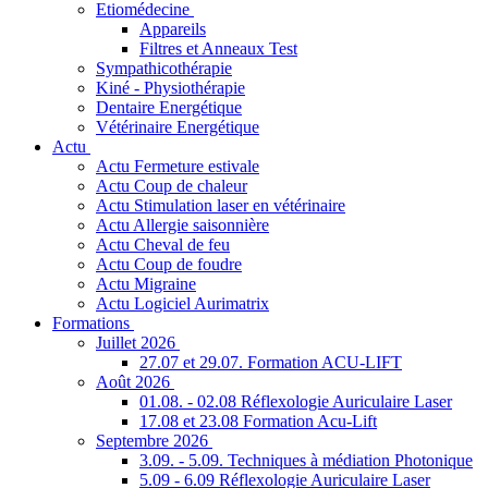
Etiomédecine
Appareils
Filtres et Anneaux Test
Sympathicothérapie
Kiné - Physiothérapie
Dentaire Energétique
Vétérinaire Energétique
Actu
Actu Fermeture estivale
Actu Coup de chaleur
Actu Stimulation laser en vétérinaire
Actu Allergie saisonnière
Actu Cheval de feu
Actu Coup de foudre
Actu Migraine
Actu Logiciel Aurimatrix
Formations
Juillet 2026
27.07 et 29.07. Formation ACU-LIFT
Août 2026
01.08. - 02.08 Réflexologie Auriculaire Laser
17.08 et 23.08 Formation Acu-Lift
Septembre 2026
3.09. - 5.09. Techniques à médiation Photonique
5.09 - 6.09 Réflexologie Auriculaire Laser