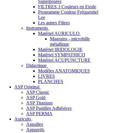
Superposées
FILTRES 3 Couleurs en Etoile
Programme Couleur Fréquentiel
Lee
Les autres Filtres
Instruments
Matériel AURICULO
Magrains - microbille
métallique
Matériel IRIDOLOGIE
Matériel SYMPATHICO
Matériel ACUPUNCTURE
Didactique
Modèles ANATOMIQUES
LIVRES
PLANCHES
ASP Original
ASP Classic
ASP Gold
ASP Titanium
ASP Pastilles Adhésives
ASP PERMA
Auriculo
Aiguilles
Appareils