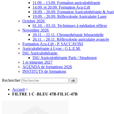
11.09. - 13.09. Formation auriculothérapie
14.09. et 20.09. Formation Acu-Lift
18.09. - 20.09. Formation Auriculothérapie & Aur
19.09. - 20.09. Réflexologie Auriculaire Laser
Octobre 2026
01.10. - 03.10. Techniques à médiation réflexe
Novembre 2026
20.11. - 22.11. Chromothérapie fréquentielle
26.11. - 28.11. Réflexologie auriculaire avancée
Formation Acu-Lift - P. SACCAVINI
Auriculothérapie à Lyon - G.L.E.M.
DiU Auriculothérapie
DiU Auriculothérapie Paris / Strasbourg
1 er trimestre 2027
AGENDA de formations 2026
INSTITUTS de formations
Rechercher
ok
Accueil
>
FILTRE 1 C -BLEU 47B-FIL1C-47B