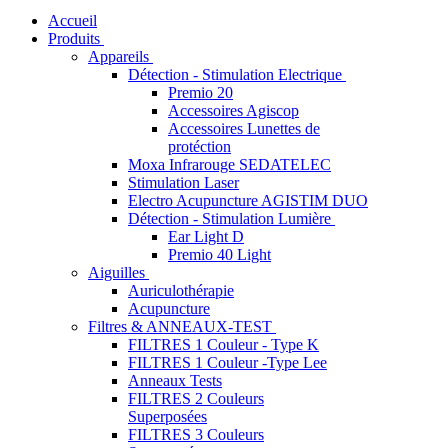
Accueil
Produits
Appareils
Détection - Stimulation Electrique
Premio 20
Accessoires Agiscop
Accessoires Lunettes de
protéction
Moxa Infrarouge SEDATELEC
Stimulation Laser
Electro Acupuncture AGISTIM DUO
Détection - Stimulation Lumière
Ear Light D
Premio 40 Light
Aiguilles
Auriculothérapie
Acupuncture
Filtres & ANNEAUX-TEST
FILTRES 1 Couleur - Type K
FILTRES 1 Couleur -Type Lee
Anneaux Tests
FILTRES 2 Couleurs
Superposées
FILTRES 3 Couleurs