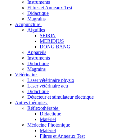
Instruments
Filtres et Anneaux Test
Didactique
Magrains
Acupuncture
Aiguilles
SEIRIN
MERIDIUS
DONG BANG
Appareils
Instruments
Didactique
Magrains
Vétérinaire
Laser vétérinaire physio
Laser vétérinaire acu
Didactique
Détecteur et stimulateur électrique
Autres thérapies
Réflexothérapie
Didactique
Matériel
Médecine Photonique
Matériel
Filtres et Anneaux Test