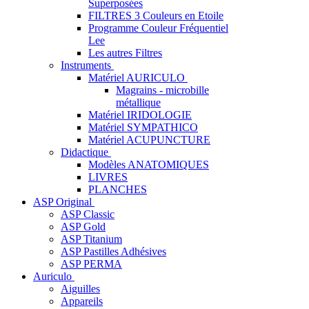
Superposées
FILTRES 3 Couleurs en Etoile
Programme Couleur Fréquentiel
Lee
Les autres Filtres
Instruments
Matériel AURICULO
Magrains - microbille
métallique
Matériel IRIDOLOGIE
Matériel SYMPATHICO
Matériel ACUPUNCTURE
Didactique
Modèles ANATOMIQUES
LIVRES
PLANCHES
ASP Original
ASP Classic
ASP Gold
ASP Titanium
ASP Pastilles Adhésives
ASP PERMA
Auriculo
Aiguilles
Appareils