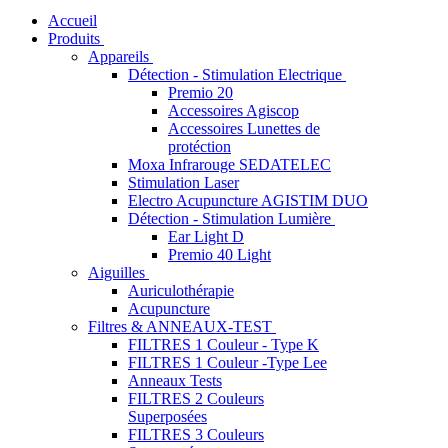
Accueil
Produits
Appareils
Détection - Stimulation Electrique
Premio 20
Accessoires Agiscop
Accessoires Lunettes de
protéction
Moxa Infrarouge SEDATELEC
Stimulation Laser
Electro Acupuncture AGISTIM DUO
Détection - Stimulation Lumière
Ear Light D
Premio 40 Light
Aiguilles
Auriculothérapie
Acupuncture
Filtres & ANNEAUX-TEST
FILTRES 1 Couleur - Type K
FILTRES 1 Couleur -Type Lee
Anneaux Tests
FILTRES 2 Couleurs
Superposées
FILTRES 3 Couleurs