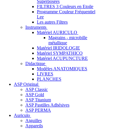
Superposées
FILTRES 3 Couleurs en Etoile
Programme Couleur Fréquentiel
Lee
Les autres Filtres
Instruments
Matériel AURICULO
Magrains - microbille
métallique
Matériel IRIDOLOGIE
Matériel SYMPATHICO
Matériel ACUPUNCTURE
Didactique
Modèles ANATOMIQUES
LIVRES
PLANCHES
ASP Original
ASP Classic
ASP Gold
ASP Titanium
ASP Pastilles Adhésives
ASP PERMA
Auriculo
Aiguilles
Appareils