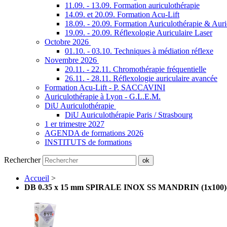
11.09. - 13.09. Formation auriculothérapie
14.09. et 20.09. Formation Acu-Lift
18.09. - 20.09. Formation Auriculothérapie & Aur
19.09. - 20.09. Réflexologie Auriculaire Laser
Octobre 2026
01.10. - 03.10. Techniques à médiation réflexe
Novembre 2026
20.11. - 22.11. Chromothérapie fréquentielle
26.11. - 28.11. Réflexologie auriculaire avancée
Formation Acu-Lift - P. SACCAVINI
Auriculothérapie à Lyon - G.L.E.M.
DiU Auriculothérapie
DiU Auriculothérapie Paris / Strasbourg
1 er trimestre 2027
AGENDA de formations 2026
INSTITUTS de formations
Rechercher
ok
Accueil
>
DB 0.35 x 15 mm SPIRALE INOX SS MANDRIN (1x100)