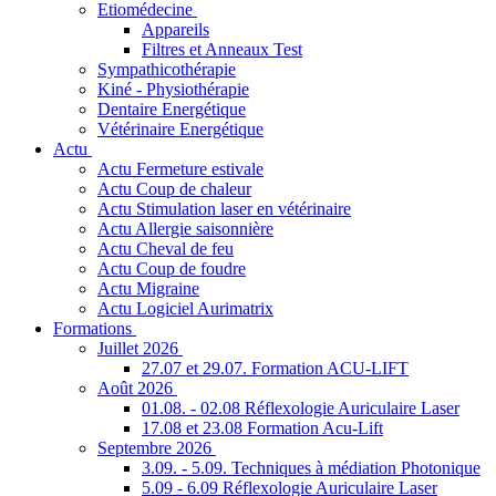
Etiomédecine
Appareils
Filtres et Anneaux Test
Sympathicothérapie
Kiné - Physiothérapie
Dentaire Energétique
Vétérinaire Energétique
Actu
Actu Fermeture estivale
Actu Coup de chaleur
Actu Stimulation laser en vétérinaire
Actu Allergie saisonnière
Actu Cheval de feu
Actu Coup de foudre
Actu Migraine
Actu Logiciel Aurimatrix
Formations
Juillet 2026
27.07 et 29.07. Formation ACU-LIFT
Août 2026
01.08. - 02.08 Réflexologie Auriculaire Laser
17.08 et 23.08 Formation Acu-Lift
Septembre 2026
3.09. - 5.09. Techniques à médiation Photonique
5.09 - 6.09 Réflexologie Auriculaire Laser