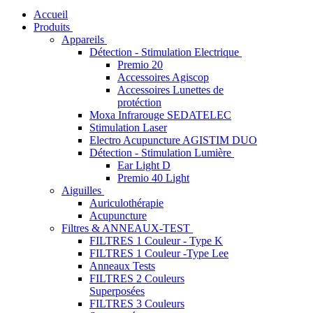
Accueil
Produits
Appareils
Détection - Stimulation Electrique
Premio 20
Accessoires Agiscop
Accessoires Lunettes de
protéction
Moxa Infrarouge SEDATELEC
Stimulation Laser
Electro Acupuncture AGISTIM DUO
Détection - Stimulation Lumière
Ear Light D
Premio 40 Light
Aiguilles
Auriculothérapie
Acupuncture
Filtres & ANNEAUX-TEST
FILTRES 1 Couleur - Type K
FILTRES 1 Couleur -Type Lee
Anneaux Tests
FILTRES 2 Couleurs
Superposées
FILTRES 3 Couleurs