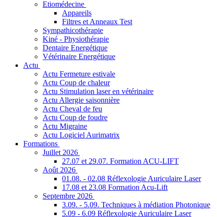
Etiomédecine
Appareils
Filtres et Anneaux Test
Sympathicothérapie
Kiné - Physiothérapie
Dentaire Energétique
Vétérinaire Energétique
Actu
Actu Fermeture estivale
Actu Coup de chaleur
Actu Stimulation laser en vétérinaire
Actu Allergie saisonnière
Actu Cheval de feu
Actu Coup de foudre
Actu Migraine
Actu Logiciel Aurimatrix
Formations
Juillet 2026
27.07 et 29.07. Formation ACU-LIFT
Août 2026
01.08. - 02.08 Réflexologie Auriculaire Laser
17.08 et 23.08 Formation Acu-Lift
Septembre 2026
3.09. - 5.09. Techniques à médiation Photonique
5.09 - 6.09 Réflexologie Auriculaire Laser