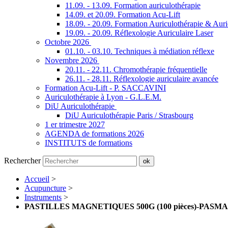
11.09. - 13.09. Formation auriculothérapie
14.09. et 20.09. Formation Acu-Lift
18.09. - 20.09. Formation Auriculothérapie & Aur
19.09. - 20.09. Réflexologie Auriculaire Laser
Octobre 2026
01.10. - 03.10. Techniques à médiation réflexe
Novembre 2026
20.11. - 22.11. Chromothérapie fréquentielle
26.11. - 28.11. Réflexologie auriculaire avancée
Formation Acu-Lift - P. SACCAVINI
Auriculothérapie à Lyon - G.L.E.M.
DiU Auriculothérapie
DiU Auriculothérapie Paris / Strasbourg
1 er trimestre 2027
AGENDA de formations 2026
INSTITUTS de formations
Rechercher
ok
Accueil
>
Acupuncture
>
Instruments
>
PASTILLES MAGNETIQUES 500G (100 pièces)-PASM