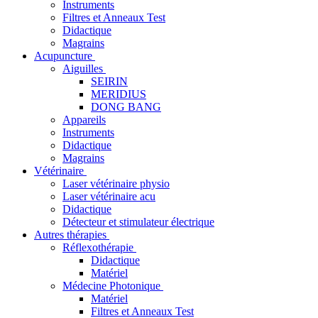
Instruments
Filtres et Anneaux Test
Didactique
Magrains
Acupuncture
Aiguilles
SEIRIN
MERIDIUS
DONG BANG
Appareils
Instruments
Didactique
Magrains
Vétérinaire
Laser vétérinaire physio
Laser vétérinaire acu
Didactique
Détecteur et stimulateur électrique
Autres thérapies
Réflexothérapie
Didactique
Matériel
Médecine Photonique
Matériel
Filtres et Anneaux Test