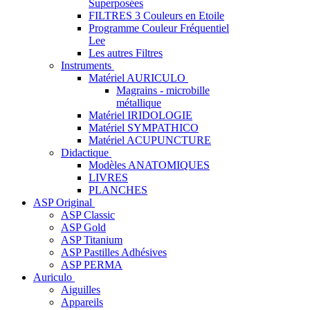
Superposées
FILTRES 3 Couleurs en Etoile
Programme Couleur Fréquentiel
Lee
Les autres Filtres
Instruments
Matériel AURICULO
Magrains - microbille
métallique
Matériel IRIDOLOGIE
Matériel SYMPATHICO
Matériel ACUPUNCTURE
Didactique
Modèles ANATOMIQUES
LIVRES
PLANCHES
ASP Original
ASP Classic
ASP Gold
ASP Titanium
ASP Pastilles Adhésives
ASP PERMA
Auriculo
Aiguilles
Appareils