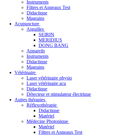
Instruments
Filtres et Anneaux Test
Didactique
Magrains
Acupuncture
Aiguilles
SEIRIN
MERIDIUS
DONG BANG
Appareils
Instruments
Didactique
Magrains
Vétérinaire
Laser vétérinaire physio
Laser vétérinaire acu
Didactique
Détecteur et stimulateur électrique
Autres thérapies
Réflexothérapie
Didactique
Matériel
Médecine Photonique
Matériel
Filtres et Anneaux Test