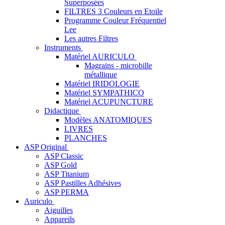
Superposées
FILTRES 3 Couleurs en Etoile
Programme Couleur Fréquentiel
Lee
Les autres Filtres
Instruments
Matériel AURICULO
Magrains - microbille
métallique
Matériel IRIDOLOGIE
Matériel SYMPATHICO
Matériel ACUPUNCTURE
Didactique
Modèles ANATOMIQUES
LIVRES
PLANCHES
ASP Original
ASP Classic
ASP Gold
ASP Titanium
ASP Pastilles Adhésives
ASP PERMA
Auriculo
Aiguilles
Appareils