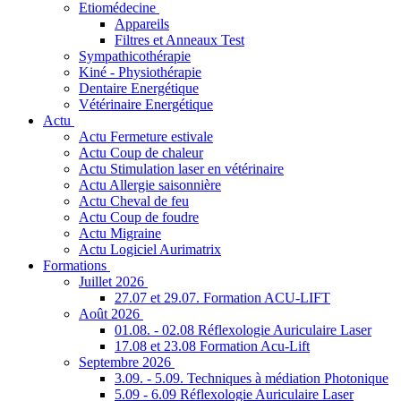
Etiomédecine
Appareils
Filtres et Anneaux Test
Sympathicothérapie
Kiné - Physiothérapie
Dentaire Energétique
Vétérinaire Energétique
Actu
Actu Fermeture estivale
Actu Coup de chaleur
Actu Stimulation laser en vétérinaire
Actu Allergie saisonnière
Actu Cheval de feu
Actu Coup de foudre
Actu Migraine
Actu Logiciel Aurimatrix
Formations
Juillet 2026
27.07 et 29.07. Formation ACU-LIFT
Août 2026
01.08. - 02.08 Réflexologie Auriculaire Laser
17.08 et 23.08 Formation Acu-Lift
Septembre 2026
3.09. - 5.09. Techniques à médiation Photonique
5.09 - 6.09 Réflexologie Auriculaire Laser