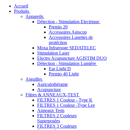
Accueil
Produits
Appareils
Détection - Stimulation Electrique
Premio 20
Accessoires Agiscop
Accessoires Lunettes de
protéction
Moxa Infrarouge SEDATELEC
Stimulation Laser
Electro Acupuncture AGISTIM DUO
Détection - Stimulation Lumière
Ear Light D
Premio 40 Light
Aiguilles
Auriculothérapie
Acupuncture
Filtres & ANNEAUX-TEST
FILTRES 1 Couleur - Type K
FILTRES 1 Couleur -Type Lee
Anneaux Tests
FILTRES 2 Couleurs
Superposées
FILTRES 3 Couleurs