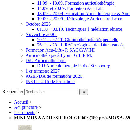
11.09. - 13.09. Formation auriculothérapie
14.09. et 20.09. Formation Acu-Lift
18.09. - 20.09. Formation Auriculothérapie & Aur
19.09. - 20.09. Réflexologie Auriculaire Laser
Octobre 2026
01.10. - 03.10. Techniques à médiation réflexe
Novembre 2026
20.11. - 22.11. Chromothérapie fréquentielle
26.11. - 28.11. Réflexologie auriculaire avancée
Formation Acu-Lift - P. SACCAVINI
Auriculothérapie à Lyon - G.L.E.M.
DiU Auriculothérapie
DiU Auriculothérapie Paris / Strasbourg
1 er trimestre 2027
AGENDA de formations 2026
INSTITUTS de formations
Rechercher
ok
Accueil
>
Acupuncture
>
Instruments
>
MINI MOXA ADHESIF ROUGE 60° (180 pcs)-MOXA-22